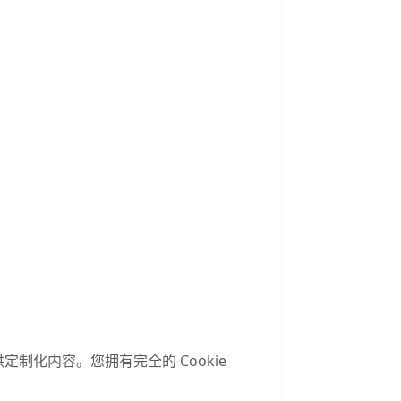
定制化内容。您拥有完全的 Cookie