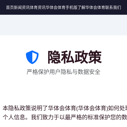
首页
新闻资讯
体育资讯
华体会体育手机版
了解华体会体育
联系我们
隐私政策
严格保护用户隐私与数据安全
本隐私政策说明了华体会体育(华体会体育)如何
个人信息。我们致力于以最严格的标准保护您的