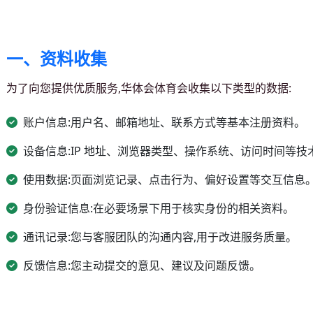
一、资料收集
为了向您提供优质服务,华体会体育会收集以下类型的数据:
账户信息:用户名、邮箱地址、联系方式等基本注册资料。
设备信息:IP 地址、浏览器类型、操作系统、访问时间等技
使用数据:页面浏览记录、点击行为、偏好设置等交互信息
身份验证信息:在必要场景下用于核实身份的相关资料。
通讯记录:您与客服团队的沟通内容,用于改进服务质量。
反馈信息:您主动提交的意见、建议及问题反馈。